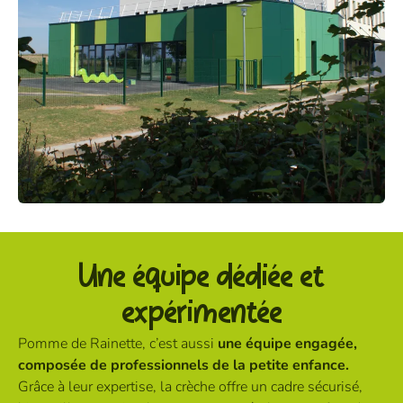
Une équipe dédiée
et
expérimentée
Pomme de Rainette, c’est aussi
une équipe engagée,
composée de professionnels de la petite enfance.
Grâce à leur expertise, la crèche offre un cadre sécurisé,