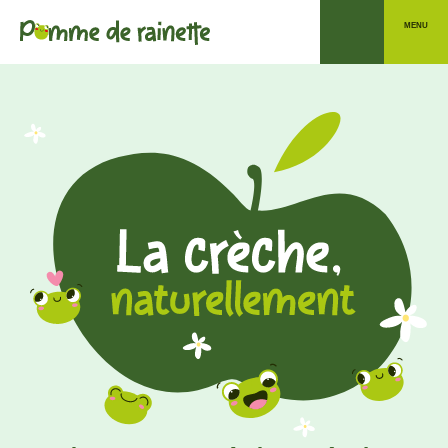
MENU
Découvrir notre crèche
Vivre à la crèche
Découvrir nos services
Le coin des parents
5 Rue Jane Addams, Saint-Contest (14280)
02.31.44.55.81
Préinscrire mon enfant