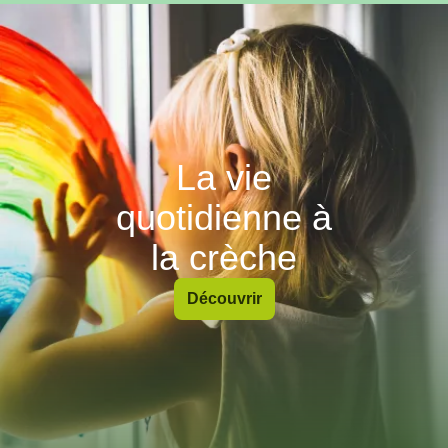
La vie
quotidienne à
la crèche
Découvrir